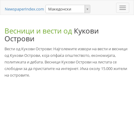
Toggle
NewspaperIndex.com
Македонски
naviga
Весници и вести од
Кукови
Острови
Вести од Кукови Острови: Најголемите извори на вести и весници
од Кукови Острови, која опфаќа општеството, економијата,
политиката и дебата. Весници Кукови Острови на листата се
слободни за да пристапите на интернет. Има околу 15.000 жители
на островите.