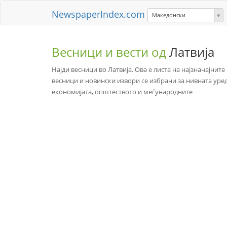
NewspaperIndex.com
Македонски
Весници и вести од
Латвија
Најди весници во Латвија. Ова е листа на најзначајнит
весници и новински извори се избрани за нивната уре
економијата, општеството и меѓународните