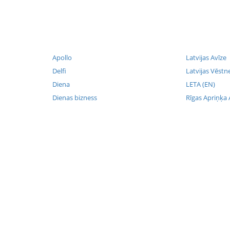
Apollo
Latvijas Avīze
Delfi
Latvijas Vēstn
Diena
LETA (EN)
Dienas bizness
Rīgas Apriņķa 