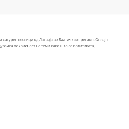
е и сигурен весници од Латвија во Балтичкиот регион. Онлајн
дувачка покриеност на теми како што се политиката,