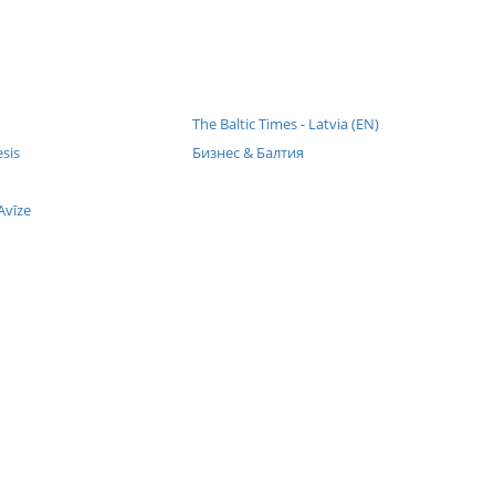
The Baltic Times - Latvia (EN)
esis
Бизнес & Балтия
Avīze