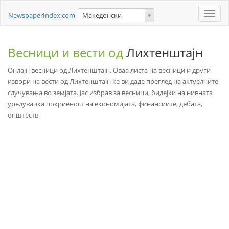
Toggle
NewspaperIndex.com
Македонски
naviga
Весници и вести од
Лихтенштајн
Онлајн весници од Лихтенштајн. Оваа листа на весници и други
извори на вести од Лихтенштајн ќе ви даде преглед на актуелните
случувања во земјата. Јас избрав за весници, бидејќи на нивната
уредувачка покриеност на економијата, финансиите, дебата,
општеств