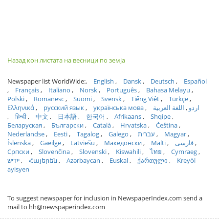
Назад кон листата на весници по земја
Newspaper list WorldWide:
English
Dansk
Deutsch
Español
Français
Italiano
Norsk
Português
Bahasa Melayu
Polski
Romanesc
Suomi
Svensk
Tiếng Việt
Türkçe
Ελληνικά
русский язык
українська мова
اللغة العربية
اردو
हिन्दी
中文
日本語
한국어
Afrikaans
Shqipe
Беларуская
Български
Català
Hrvatska
Čeština
Nederlandse
Eesti
Tagalog
Galego
עברית
Magyar
Íslenska
Gaeilge
Latviešu
Македонски
Malti
فارسی
Српски
Slovenčina
Slovenski
Kiswahili
ไทย
Cymraeg
ייִדיש
Հայերեն
Azərbaycan
Euskal
ქართული
Kreyòl
ayisyen
To suggest newspaper for inclusion in NewspaperIndex.com send a
mail to hh@newspaperindex.com