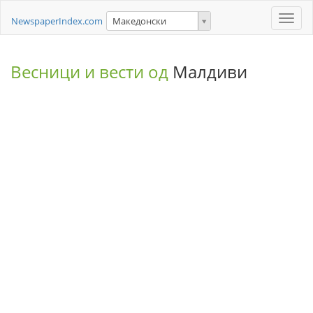
Toggle
NewspaperIndex.com
Македонски
naviga
Весници и вести од
Малдиви