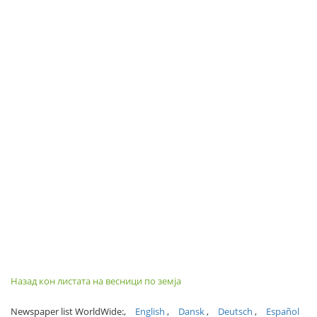
Назад кон листата на весници по земја
Newspaper list WorldWide:
English
Dansk
Deutsch
Español