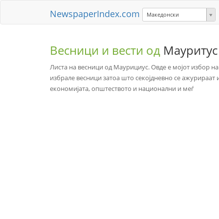
NewspaperIndex.com
Македонски
Весници и вести од
Мауритус
Листа на весници од Маурициус. Овде е мојот избор на
избрале весници затоа што секојдневно се ажурираат 
економијата, општеството и национални и меѓ