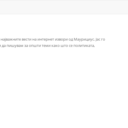
 најважните вести на интернет извори од Маурициус. Јас го
и да пишувам за општи теми како што се политиката,