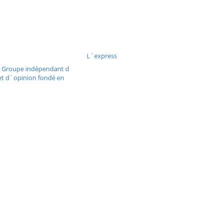
L´express
| Groupe indépendant d
et d´opinion fondé en