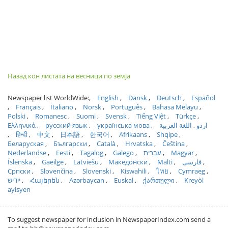
Назад кон листата на весници по земја
Newspaper list WorldWide:
English
Dansk
Deutsch
Español
Français
Italiano
Norsk
Português
Bahasa Melayu
Polski
Romanesc
Suomi
Svensk
Tiếng Việt
Türkçe
Ελληνικά
русский язык
українська мова
اللغة العربية
اردو
हिन्दी
中文
日本語
한국어
Afrikaans
Shqipe
Беларуская
Български
Català
Hrvatska
Čeština
Nederlandse
Eesti
Tagalog
Galego
עברית
Magyar
Íslenska
Gaeilge
Latviešu
Македонски
Malti
فارسی
Српски
Slovenčina
Slovenski
Kiswahili
ไทย
Cymraeg
ייִדיש
Հայերեն
Azərbaycan
Euskal
ქართული
Kreyòl
ayisyen
To suggest newspaper for inclusion in NewspaperIndex.com send a