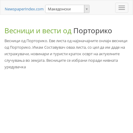
Toggle
NewspaperIndex.com
Македонски
naviga
Весници и вести од
Порторико
Весници од Порторико. Еве листа од најзначајните онлајн весници
од Порторико. Имам Составувач оваа листа, со цел да им даде на
истражувачи, новинари и туристи краток осврт на актуелните
случувања во земјата. Весниците се избрани поради нивната
уредувачка