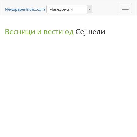
Toggle
NewspaperIndex.com
Македонски
naviga
Весници и вести од
Сејшели