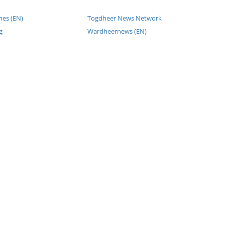
mes (EN)
Togdheer News Network
g
Wardheernews (EN)