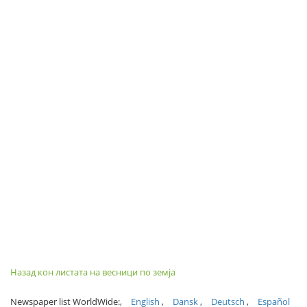
Назад кон листата на весници по земја
Newspaper list WorldWide:
English
Dansk
Deutsch
Español