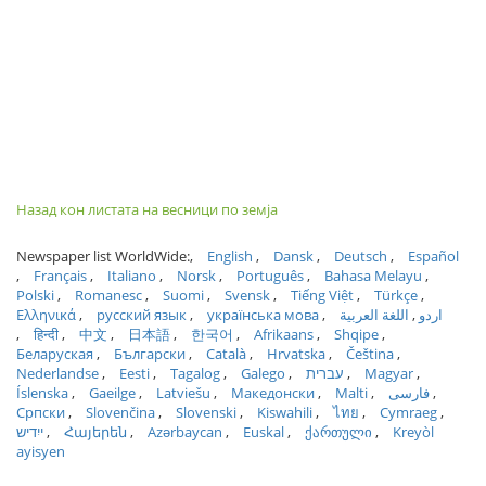
Назад кон листата на весници по земја
Newspaper list WorldWide:
English
Dansk
Deutsch
Español
Français
Italiano
Norsk
Português
Bahasa Melayu
Polski
Romanesc
Suomi
Svensk
Tiếng Việt
Türkçe
Ελληνικά
русский язык
українська мова
اللغة العربية
اردو
हिन्दी
中文
日本語
한국어
Afrikaans
Shqipe
Беларуская
Български
Català
Hrvatska
Čeština
Nederlandse
Eesti
Tagalog
Galego
עברית
Magyar
Íslenska
Gaeilge
Latviešu
Македонски
Malti
فارسی
Српски
Slovenčina
Slovenski
Kiswahili
ไทย
Cymraeg
ייִדיש
Հայերեն
Azərbaycan
Euskal
ქართული
Kreyòl
ayisyen