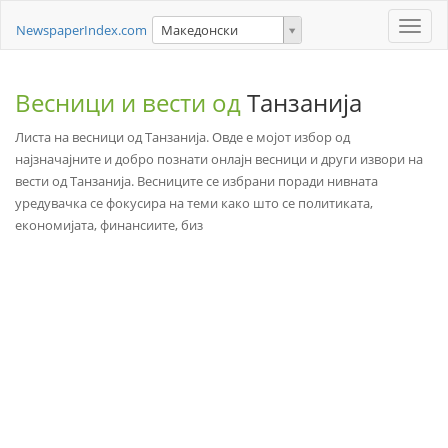
Toggle
NewspaperIndex.com
Македонски
naviga
Весници и вести од
Танзанија
Листа на весници од Танзанија. Овде е мојот избор од
најзначајните и добро познати онлајн весници и други извори на
вести од Танзанија. Весниците се избрани поради нивната
уредувачка се фокусира на теми како што се политиката,
економијата, финансиите, биз