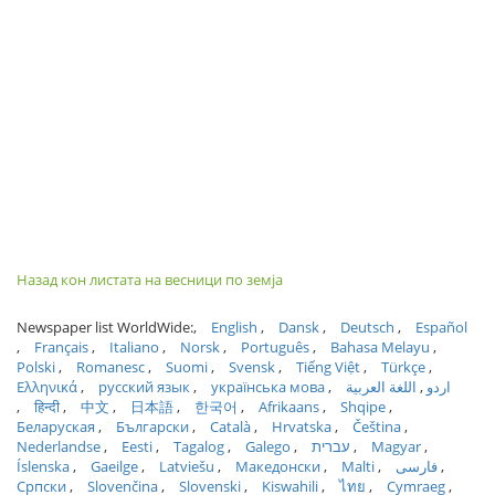
Назад кон листата на весници по земја
Newspaper list WorldWide:
English
Dansk
Deutsch
Español
Français
Italiano
Norsk
Português
Bahasa Melayu
Polski
Romanesc
Suomi
Svensk
Tiếng Việt
Türkçe
Ελληνικά
русский язык
українська мова
اللغة العربية
اردو
हिन्दी
中文
日本語
한국어
Afrikaans
Shqipe
Беларуская
Български
Català
Hrvatska
Čeština
Nederlandse
Eesti
Tagalog
Galego
עברית
Magyar
Íslenska
Gaeilge
Latviešu
Македонски
Malti
فارسی
Српски
Slovenčina
Slovenski
Kiswahili
ไทย
Cymraeg