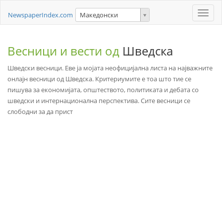
Toggle
NewspaperIndex.com
Македонски
naviga
Весници и вести од
Шведска
Шведски весници. Еве ја мојата неофицијална листа на најважните
онлајн весници од Шведска. Критериумите е тоа што тие се
пишува за економијата, општеството, политиката и дебата со
шведски и интернационална перспектива. Сите весници се
слободни за да прист