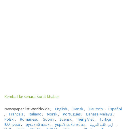
Kembali ke senarai surat khabar
Newspaper list WorldWide:
English
Dansk
Deutsch
Español
Français
Italiano
Norsk
Português
Bahasa Melayu
Polski
Romanesc
Suomi
Svensk
Tiếng Việt
Türkçe
Ελληνικά
русский язык
українська мова
اللغة العربية
اردو