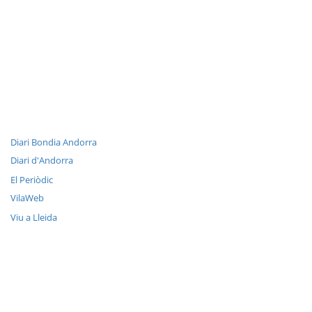
Diari Bondia Andorra
Diari d'Andorra
El Periòdic
VilaWeb
Viu a Lleida