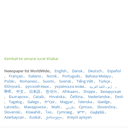
Kembali ke senarai surat khabar
Newspaper list WorldWide:
English
Dansk
Deutsch
Español
Français
Italiano
Norsk
Português
Bahasa Melayu
Polski
Romanesc
Suomi
Svensk
Tiếng Việt
Türkçe
Ελληνικά
русский язык
українська мова
اللغة العربية
اردو
हिन्दी
中文
日本語
한국어
Afrikaans
Shqipe
Беларуская
Български
Català
Hrvatska
Čeština
Nederlandse
Eesti
Tagalog
Galego
עברית
Magyar
Íslenska
Gaeilge
Latviešu
Македонски
Malti
فارسی
Српски
Slovenčina
Slovenski
Kiswahili
ไทย
Cymraeg
ייִדיש
Հայերեն
Azərbaycan
Euskal
ქართული
Kreyòl ayisyen