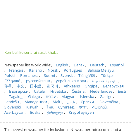
Kembali ke senarai surat khabar
Newspaper list WorldWide:
English
Dansk
Deutsch
Español
Français
Italiano
Norsk
Português
Bahasa Melayu
Polski
Romanesc
Suomi
Svensk
Tiếng Việt
Türkçe
Ελληνικά
русский язык
українська мова
اللغة العربية
اردو
हिन्दी
中文
日本語
한국어
Afrikaans
Shqipe
Беларуская
Български
Català
Hrvatska
Čeština
Nederlandse
Eesti
Tagalog
Galego
עברית
Magyar
Íslenska
Gaeilge
Latviešu
Македонски
Malti
فارسی
Српски
Slovenčina
Slovenski
Kiswahili
ไทย
Cymraeg
ייִדיש
Հայերեն
Azərbaycan
Euskal
ქართული
Kreyòl ayisyen
To suggest newspaper for inclusion in NewspaperIndex.com send a