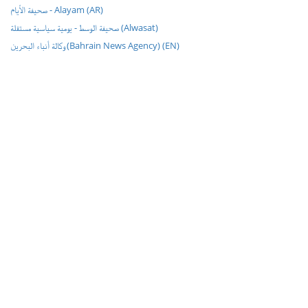
صحيفة الأيام - Alayam (AR)
صحيفة الوسط - يومية سياسية مستقلة (Alwasat)
وكالة أنباء البحرين (Bahrain News Agency) (EN)