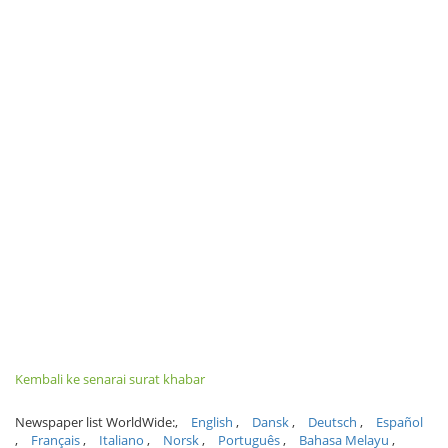
Kembali ke senarai surat khabar
Newspaper list WorldWide:
English
Dansk
Deutsch
Español
Français
Italiano
Norsk
Português
Bahasa Melayu