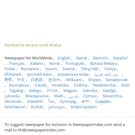
Kembali ke senarai surat khabar
Newspaper list WorldWide:
English
Dansk
Deutsch
Español
Français
Italiano
Norsk
Português
Bahasa Melayu
Polski
Romanesc
Suomi
Svensk
Tiếng Việt
Türkçe
Ελληνικά
русский язык
українська мова
اللغة العربية
اردو
हिन्दी
中文
日本語
한국어
Afrikaans
Shqipe
Беларуская
Български
Català
Hrvatska
Čeština
Nederlandse
Eesti
Tagalog
Galego
עברית
Magyar
Íslenska
Gaeilge
Latviešu
Македонски
Malti
فارسی
Српски
Slovenčina
Slovenski
Kiswahili
ไทย
Cymraeg
ייִדיש
Հայերեն
Azərbaycan
Euskal
ქართული
Kreyòl ayisyen
To suggest newspaper for inclusion in NewspaperIndex.com send a
mail to hh@newspaperindex.com