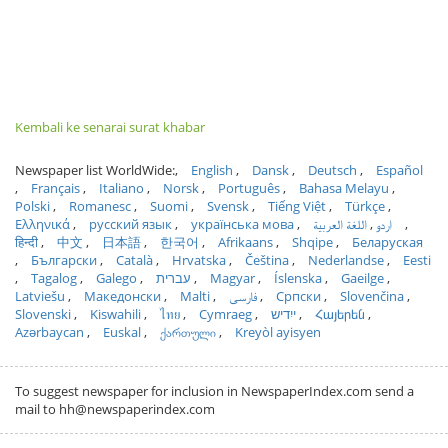
Kembali ke senarai surat khabar
Newspaper list WorldWide:
English
Dansk
Deutsch
Español
Français
Italiano
Norsk
Português
Bahasa Melayu
Polski
Romanesc
Suomi
Svensk
Tiếng Việt
Türkçe
Ελληνικά
русский язык
українська мова
اللغة العربية
اردو
हिन्दी
中文
日本語
한국어
Afrikaans
Shqipe
Беларуская
Български
Català
Hrvatska
Čeština
Nederlandse
Eesti
Tagalog
Galego
עברית
Magyar
Íslenska
Gaeilge
Latviešu
Македонски
Malti
فارسی
Српски
Slovenčina
Slovenski
Kiswahili
ไทย
Cymraeg
ייִדיש
Հայերեն
Azərbaycan
Euskal
ქართული
Kreyòl ayisyen
To suggest newspaper for inclusion in NewspaperIndex.com send a
mail to hh@newspaperindex.com