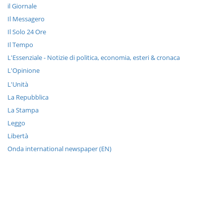
il Giornale
Il Messagero
Il Solo 24 Ore
Il Tempo
L'Essenziale - Notizie di politica, economia, esteri & cronaca
L'Opinione
L'Unità
La Repubblica
La Stampa
Leggo
Libertà
Onda international newspaper (EN)