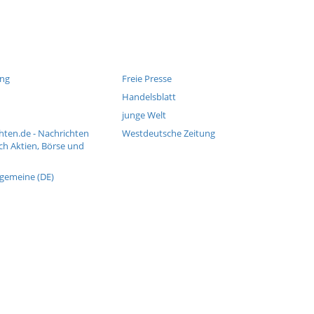
ung
Freie Presse
Handelsblatt
junge Welt
hten.de - Nachrichten
Westdeutsche Zeitung
ch Aktien, Börse und
lgemeine (DE)