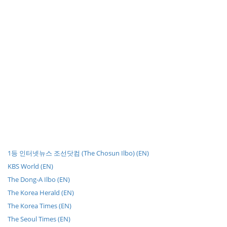
1등 인터넷뉴스 조선닷컴 (The Chosun Ilbo) (EN)
KBS World (EN)
The Dong-A Ilbo (EN)
The Korea Herald (EN)
The Korea Times (EN)
The Seoul Times (EN)