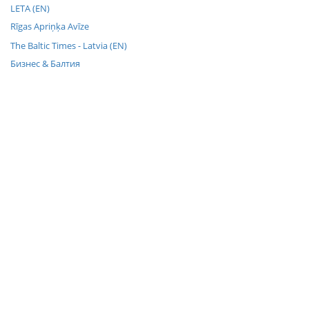
LETA (EN)
Rīgas Apriņķa Avīze
The Baltic Times - Latvia (EN)
Бизнес & Балтия