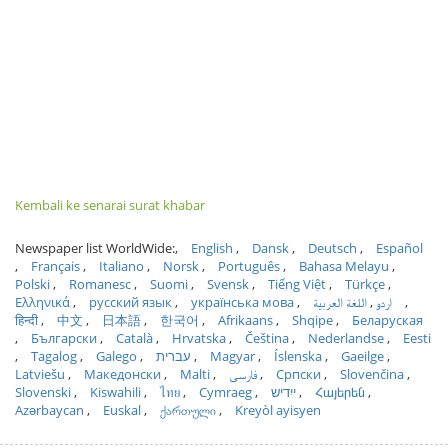
Kembali ke senarai surat khabar
Newspaper list WorldWide:
English
Dansk
Deutsch
Español
Français
Italiano
Norsk
Português
Bahasa Melayu
Polski
Romanesc
Suomi
Svensk
Tiếng Việt
Türkçe
Ελληνικά
русский язык
українська мова
اللغة العربية
اردو
हिन्दी
中文
日本語
한국어
Afrikaans
Shqipe
Беларуская
Български
Català
Hrvatska
Čeština
Nederlandse
Eesti
Tagalog
Galego
עברית
Magyar
Íslenska
Gaeilge
Latviešu
Македонски
Malti
فارسی
Српски
Slovenčina
Slovenski
Kiswahili
ไทย
Cymraeg
ייִדיש
Հայերեն
Azərbaycan
Euskal
ქართული
Kreyòl ayisyen