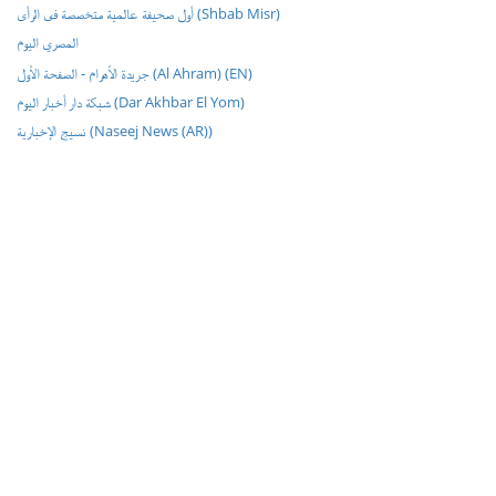
أول صحيفة عالمية متخصصة فى الرأى (Shbab Misr)
المصري اليوم
جريدة الأهرام - الصفحة الأول (Al Ahram) (EN)
شبكة دار أخبار اليوم (Dar Akhbar El Yom)
نسيج الإخبارية (Naseej News (AR))