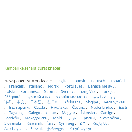
Kembali ke senarai surat khabar
Newspaper list WorldWide:
English
Dansk
Deutsch
Español
Français
Italiano
Norsk
Português
Bahasa Melayu
Polski
Romanesc
Suomi
Svensk
Tiếng Việt
Türkçe
Ελληνικά
русский язык
українська мова
اللغة العربية
اردو
हिन्दी
中文
日本語
한국어
Afrikaans
Shqipe
Беларуская
Български
Català
Hrvatska
Čeština
Nederlandse
Eesti
Tagalog
Galego
עברית
Magyar
Íslenska
Gaeilge
Latviešu
Македонски
Malti
فارسی
Српски
Slovenčina
Slovenski
Kiswahili
ไทย
Cymraeg
ייִדיש
Հայերեն
Azərbaycan
Euskal
ქართული
Kreyòl ayisyen