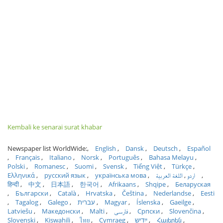
Kembali ke senarai surat khabar
Newspaper list WorldWide:
English
Dansk
Deutsch
Español
Français
Italiano
Norsk
Português
Bahasa Melayu
Polski
Romanesc
Suomi
Svensk
Tiếng Việt
Türkçe
Ελληνικά
русский язык
українська мова
اللغة العربية
اردو
हिन्दी
中文
日本語
한국어
Afrikaans
Shqipe
Беларуская
Български
Català
Hrvatska
Čeština
Nederlandse
Eesti
Tagalog
Galego
עברית
Magyar
Íslenska
Gaeilge
Latviešu
Македонски
Malti
فارسی
Српски
Slovenčina
Slovenski
Kiswahili
ไทย
Cymraeg
ייִדיש
Հայերեն