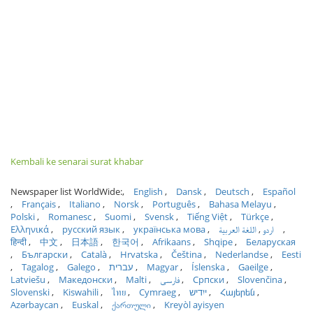
Kembali ke senarai surat khabar
Newspaper list WorldWide:
English
Dansk
Deutsch
Español
Français
Italiano
Norsk
Português
Bahasa Melayu
Polski
Romanesc
Suomi
Svensk
Tiếng Việt
Türkçe
Ελληνικά
русский язык
українська мова
اللغة العربية
اردو
हिन्दी
中文
日本語
한국어
Afrikaans
Shqipe
Беларуская
Български
Català
Hrvatska
Čeština
Nederlandse
Eesti
Tagalog
Galego
עברית
Magyar
Íslenska
Gaeilge
Latviešu
Македонски
Malti
فارسی
Српски
Slovenčina
Slovenski
Kiswahili
ไทย
Cymraeg
ייִדיש
Հայերեն
Azərbaycan
Euskal
ქართული
Kreyòl ayisyen