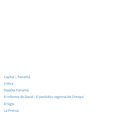
Capital | Panamá
Crítica
DiaaDia Panamá
El Informe de David - El periódico regional de Chiriquí
El Siglo
La Prensa