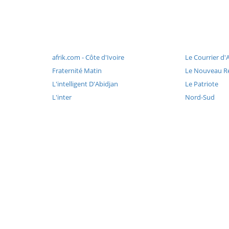
afrik.com - Côte d'Ivoire
Le Courrier d'
Fraternité Matin
Le Nouveau Ré
L'intelligent D'Abidjan
Le Patriote
L'inter
Nord-Sud