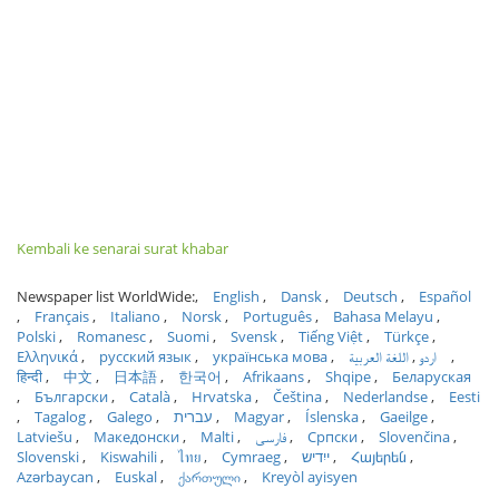
Kembali ke senarai surat khabar
Newspaper list WorldWide:
English
Dansk
Deutsch
Español
Français
Italiano
Norsk
Português
Bahasa Melayu
Polski
Romanesc
Suomi
Svensk
Tiếng Việt
Türkçe
Ελληνικά
русский язык
українська мова
اللغة العربية
اردو
हिन्दी
中文
日本語
한국어
Afrikaans
Shqipe
Беларуская
Български
Català
Hrvatska
Čeština
Nederlandse
Eesti
Tagalog
Galego
עברית
Magyar
Íslenska
Gaeilge
Latviešu
Македонски
Malti
فارسی
Српски
Slovenčina
Slovenski
Kiswahili
ไทย
Cymraeg
ייִדיש
Հայերեն
Azərbaycan
Euskal
ქართული
Kreyòl ayisyen