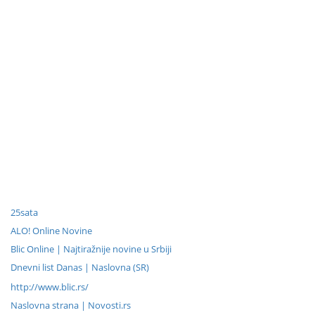
25sata
ALO! Online Novine
Blic Online | Najtiražnije novine u Srbiji
Dnevni list Danas | Naslovna (SR)
http://www.blic.rs/
Naslovna strana | Novosti.rs