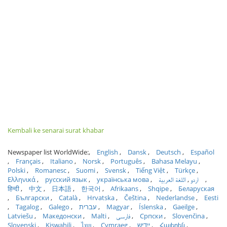
Kembali ke senarai surat khabar
Newspaper list WorldWide:
English
Dansk
Deutsch
Español
Français
Italiano
Norsk
Português
Bahasa Melayu
Polski
Romanesc
Suomi
Svensk
Tiếng Việt
Türkçe
Ελληνικά
русский язык
українська мова
اللغة العربية
اردو
हिन्दी
中文
日本語
한국어
Afrikaans
Shqipe
Беларуская
Български
Català
Hrvatska
Čeština
Nederlandse
Eesti
Tagalog
Galego
עברית
Magyar
Íslenska
Gaeilge
Latviešu
Македонски
Malti
فارسی
Српски
Slovenčina
Slovenski
Kiswahili
ไทย
Cymraeg
ייִדיש
Հայերեն