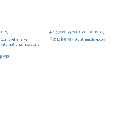
 (EN)
தமிழ் முரசு - முகப்பு (Tamil Murasu)
- Comprehensive
星島日報網頁 - std.stheadline.com
 international news and
合早报网