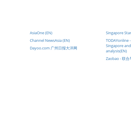
AsiaOne (EN)
Singapore Star
Channel NewsAsia (EN)
TODAYonline 
Singapore and
Dayoo.com 广州日报大洋网
analysis(EN)
Zaobao - 联