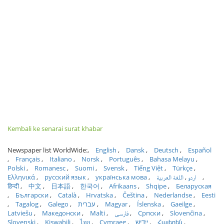
Kembali ke senarai surat khabar
Newspaper list WorldWide:
English
Dansk
Deutsch
Español
Français
Italiano
Norsk
Português
Bahasa Melayu
Polski
Romanesc
Suomi
Svensk
Tiếng Việt
Türkçe
Ελληνικά
русский язык
українська мова
اللغة العربية
اردو
हिन्दी
中文
日本語
한국어
Afrikaans
Shqipe
Беларуская
Български
Català
Hrvatska
Čeština
Nederlandse
Eesti
Tagalog
Galego
עברית
Magyar
Íslenska
Gaeilge
Latviešu
Македонски
Malti
فارسی
Српски
Slovenčina
Slovenski
Kiswahili
ไทย
Cymraeg
ייִדיש
Հայերեն