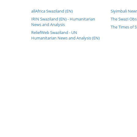
allAfrica Swaziland (EN)
Siyimbali News
IRIN Swaziland (EN) - Humanitarian
The Swazi Obs
News and Analysis
The Times of S
ReliefWeb Swaziland - UN
Humanitarian News and Analysis (EN)