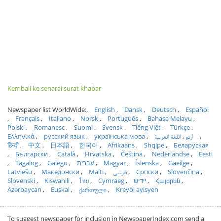
Kembali ke senarai surat khabar
Newspaper list WorldWide:
English
Dansk
Deutsch
Español
Français
Italiano
Norsk
Português
Bahasa Melayu
Polski
Romanesc
Suomi
Svensk
Tiếng Việt
Türkçe
Ελληνικά
русский язык
українська мова
اللغة العربية
اردو
हिन्दी
中文
日本語
한국어
Afrikaans
Shqipe
Беларуская
Български
Català
Hrvatska
Čeština
Nederlandse
Eesti
Tagalog
Galego
עברית
Magyar
Íslenska
Gaeilge
Latviešu
Македонски
Malti
فارسی
Српски
Slovenčina
Slovenski
Kiswahili
ไทย
Cymraeg
ייִדיש
Հայերեն
Azərbaycan
Euskal
ქართული
Kreyòl ayisyen
To suggest newspaper for inclusion in NewspaperIndex.com send a