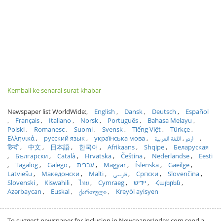
Kembali ke senarai surat khabar
Newspaper list WorldWide:
English
Dansk
Deutsch
Español
Français
Italiano
Norsk
Português
Bahasa Melayu
Polski
Romanesc
Suomi
Svensk
Tiếng Việt
Türkçe
Ελληνικά
русский язык
українська мова
اللغة العربية
اردو
हिन्दी
中文
日本語
한국어
Afrikaans
Shqipe
Беларуская
Български
Català
Hrvatska
Čeština
Nederlandse
Eesti
Tagalog
Galego
עברית
Magyar
Íslenska
Gaeilge
Latviešu
Македонски
Malti
فارسی
Српски
Slovenčina
Slovenski
Kiswahili
ไทย
Cymraeg
ייִדיש
Հայերեն
Azərbaycan
Euskal
ქართული
Kreyòl ayisyen
To suggest newspaper for inclusion in NewspaperIndex.com send a