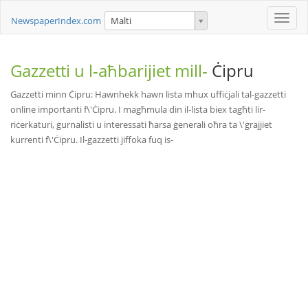
Toggle
NewspaperIndex.com
Malti
naviga
Gazzetti u l-aħbarijiet mill-
Ċipru
Gazzetti minn Ċipru: Hawnhekk hawn lista mhux uffiċjali tal-gazzetti
online importanti f\'Ċipru. I magħmula din il-lista biex tagħti lir-
riċerkaturi, ġurnalisti u interessati ħarsa ġenerali oħra ta \'ġrajjiet
kurrenti f\'Ċipru. Il-gazzetti jiffoka fuq is-