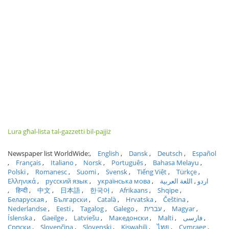
Lura għal-lista tal-gazzetti bil-pajjiż
Newspaper list WorldWide:
English
Dansk
Deutsch
Español
Français
Italiano
Norsk
Português
Bahasa Melayu
Polski
Romanesc
Suomi
Svensk
Tiếng Việt
Türkçe
Ελληνικά
русский язык
українська мова
اللغة العربية
اردو
हिन्दी
中文
日本語
한국어
Afrikaans
Shqipe
Беларуская
Български
Català
Hrvatska
Čeština
Nederlandse
Eesti
Tagalog
Galego
עברית
Magyar
Íslenska
Gaeilge
Latviešu
Македонски
Malti
فارسی
Српски
Slovenčina
Slovenski
Kiswahili
ไทย
Cymraeg