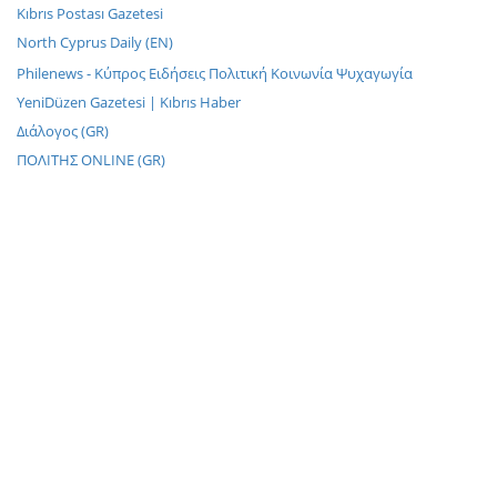
Kıbrıs Postası Gazetesi
North Cyprus Daily (EN)
Philenews - Κύπρος Ειδήσεις Πολιτική Κοινωνία Ψυχαγωγία
YeniDüzen Gazetesi | Kıbrıs Haber
Διάλογος (GR)
ΠΟΛΙΤΗΣ ONLINE (GR)