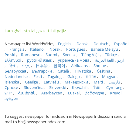
Lura għal-lista tal-gazzetti bil-pajjiż
Newspaper list WorldWide:
English
Dansk
Deutsch
Español
Français
Italiano
Norsk
Português
Bahasa Melayu
Polski
Romanesc
Suomi
Svensk
Tiếng Việt
Türkçe
Ελληνικά
русский язык
українська мова
اللغة العربية
اردو
हिन्दी
中文
日本語
한국어
Afrikaans
Shqipe
Беларуская
Български
Català
Hrvatska
Čeština
Nederlandse
Eesti
Tagalog
Galego
עברית
Magyar
Íslenska
Gaeilge
Latviešu
Македонски
Malti
فارسی
Српски
Slovenčina
Slovenski
Kiswahili
ไทย
Cymraeg
ייִדיש
Հայերեն
Azərbaycan
Euskal
ქართული
Kreyòl
ayisyen
To suggest newspaper for inclusion in NewspaperIndex.com send a
mail to hh@newspaperindex.com