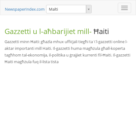
Toggle
NewspaperIndex.com
Malti
naviga
Gazzetti u l-aħbarijiet mill-
Ħaiti
Gazzetti minn Ħaiti: għażla mhux uffiċjali tiegħi ta \'l-gazzetti online l-
aktar importanti mill Haiti. Il-gazzetti huma magħżula għall-koperta
tagħhom tal-ekonomija, il-politika u ġrajjiet kurrenti fil-Ħaiti. Il-gazzetti
Ħaiti magħżula fuq il-lista tista