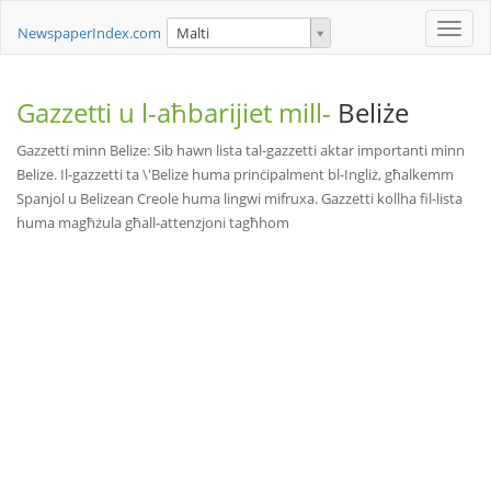
Toggle
NewspaperIndex.com
Malti
naviga
Gazzetti u l-aħbarijiet mill-
Beliże
Gazzetti minn Belize: Sib hawn lista tal-gazzetti aktar importanti minn
Belize. Il-gazzetti ta \'Belize huma prinċipalment bl-Ingliż, għalkemm
Spanjol u Belizean Creole huma lingwi mifruxa. Gazzetti kollha fil-lista
huma magħżula għall-attenzjoni tagħhom