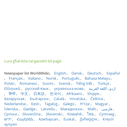
Lura għal-lista tal-gazzetti bil-pajjiż
Newspaper list WorldWide:
English
Dansk
Deutsch
Español
Français
Italiano
Norsk
Português
Bahasa Melayu
Polski
Romanesc
Suomi
Svensk
Tiếng Việt
Türkçe
Ελληνικά
русский язык
українська мова
اللغة العربية
اردو
हिन्दी
中文
日本語
한국어
Afrikaans
Shqipe
Беларуская
Български
Català
Hrvatska
Čeština
Nederlandse
Eesti
Tagalog
Galego
עברית
Magyar
Íslenska
Gaeilge
Latviešu
Македонски
Malti
فارسی
Српски
Slovenčina
Slovenski
Kiswahili
ไทย
Cymraeg
ייִדיש
Հայերեն
Azərbaycan
Euskal
ქართული
Kreyòl
ayisyen