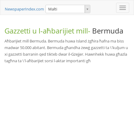
Toggle
NewspaperIndex.com
Malti
naviga
Gazzetti u l-aħbarijiet mill-
Bermuda
Aħbarijiet mill Bermuda. Bermuda huwa Island żgħira ħafna ma biss
madwar 50.000 abitant. Bermuda għandha żewġ gazzetti ta \'kuljum u
xi gazzetti barranin qed tikteb dwar il-Gżejjer. Hawnhekk huwa għażla
tagħna ta \'l-aħbarijiet sorsi l-aktar importanti għ