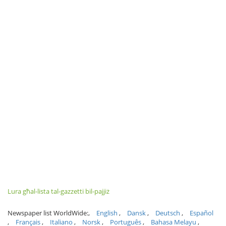
Lura għal-lista tal-gazzetti bil-pajjiż
Newspaper list WorldWide:
English
Dansk
Deutsch
Español
Français
Italiano
Norsk
Português
Bahasa Melayu