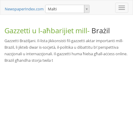
Toggle
NewspaperIndex.com
Malti
naviga
Gazzetti u l-aħbarijiet mill-
Brażil
Gazzetti Brażiljani. Il-lista jikkonsisti fil-gazzetti aktar importanti mill-
Brażil, li jikteb dwar is-soċjetà, il-politika u dibattitu b\'perspettiva
nazzjonali u internazzjonali. Il-gazzetti huma ħielsa għall-aċċess online.
Brażil għandha storja twila t