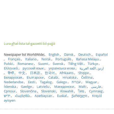
Lura għal-lista tal-gazzetti bil-pajjiż
Newspaper list WorldWide:
English
Dansk
Deutsch
Español
Français
Italiano
Norsk
Português
Bahasa Melayu
Polski
Romanesc
Suomi
Svensk
Tiếng Việt
Türkçe
Ελληνικά
русский язык
українська мова
اللغة العربية
اردو
हिन्दी
中文
日本語
한국어
Afrikaans
Shqipe
Беларуская
Български
Català
Hrvatska
Čeština
Nederlandse
Eesti
Tagalog
Galego
עברית
Magyar
Íslenska
Gaeilge
Latviešu
Македонски
Malti
فارسی
Српски
Slovenčina
Slovenski
Kiswahili
ไทย
Cymraeg
ייִדיש
Հայերեն
Azərbaycan
Euskal
ქართული
Kreyòl
ayisyen