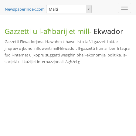
Toggle
NewspaperIndex.com
Malti
naviga
Gazzetti u l-aħbarijiet mill-
Ekwador
Gazzetti Ekwadorjana. Hawnhekk hawn lista ta \'l-gazzetti aktar
jinqraw u jkunu influwenti mill-Ekwador. Il-gazzetti huma liberi li taqra
fuq l-internet u jkopru suġġetti wesgħin bħall-ekonomija, politika, is-
soċjetà u l-każijiet internazzjonali. Agħżel g