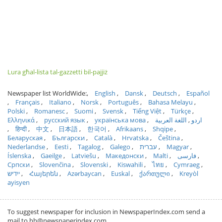
Lura għal-lista tal-gazzetti bil-pajjiż
Newspaper list WorldWide:
English
Dansk
Deutsch
Español
Français
Italiano
Norsk
Português
Bahasa Melayu
Polski
Romanesc
Suomi
Svensk
Tiếng Việt
Türkçe
Ελληνικά
русский язык
українська мова
اللغة العربية
اردو
हिन्दी
中文
日本語
한국어
Afrikaans
Shqipe
Беларуская
Български
Català
Hrvatska
Čeština
Nederlandse
Eesti
Tagalog
Galego
עברית
Magyar
Íslenska
Gaeilge
Latviešu
Македонски
Malti
فارسی
Српски
Slovenčina
Slovenski
Kiswahili
ไทย
Cymraeg
ייִדיש
Հայերեն
Azərbaycan
Euskal
ქართული
Kreyòl
ayisyen
To suggest newspaper for inclusion in NewspaperIndex.com send a
mail to hh@newspaperindex.com