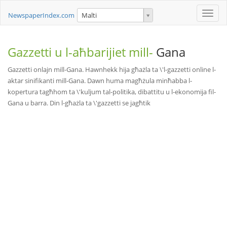
Toggle
NewspaperIndex.com
Malti
naviga
Gazzetti u l-aħbarijiet mill-
Gana
Gazzetti onlajn mill-Gana. Hawnhekk hija għażla ta \'l-gazzetti online l-
aktar sinifikanti mill-Gana. Dawn huma magħżula minħabba l-
kopertura tagħhom ta \'kuljum tal-politika, dibattitu u l-ekonomija fil-
Gana u barra. Din l-għażla ta \'gazzetti se jagħtik