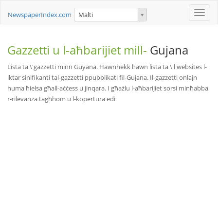
Toggle
NewspaperIndex.com
Malti
naviga
Gazzetti u l-aħbarijiet mill-
Gujana
Lista ta \'gazzetti minn Guyana. Hawnhekk hawn lista ta \'l websites l-
iktar sinifikanti tal-gazzetti ppubblikati fil-Gujana. Il-gazzetti onlajn
huma ħielsa għall-aċċess u jinqara. I għażlu l-aħbarijiet sorsi minħabba
r-rilevanza tagħhom u l-kopertura edi