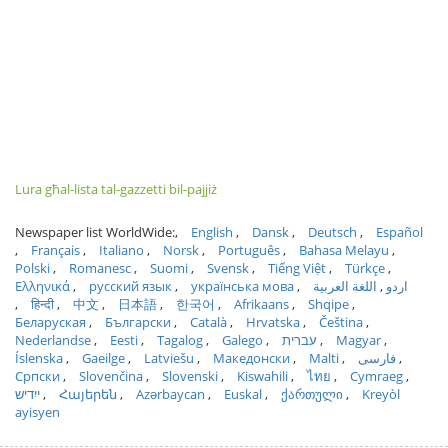
Lura għal-lista tal-gazzetti bil-pajjiż
Newspaper list WorldWide:
English
Dansk
Deutsch
Español
Français
Italiano
Norsk
Português
Bahasa Melayu
Polski
Romanesc
Suomi
Svensk
Tiếng Việt
Türkçe
Ελληνικά
русский язык
українська мова
اللغة العربية
اردو
हिन्दी
中文
日本語
한국어
Afrikaans
Shqipe
Беларуская
Български
Català
Hrvatska
Čeština
Nederlandse
Eesti
Tagalog
Galego
עברית
Magyar
Íslenska
Gaeilge
Latviešu
Македонски
Malti
فارسی
Српски
Slovenčina
Slovenski
Kiswahili
ไทย
Cymraeg
ייִדיש
Հայերեն
Azərbaycan
Euskal
ქართული
Kreyòl
ayisyen