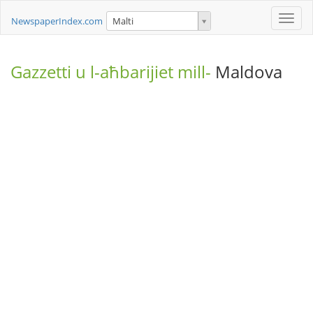
Toggle
NewspaperIndex.com
Malti
naviga
Gazzetti u l-aħbarijiet mill-
Maldova