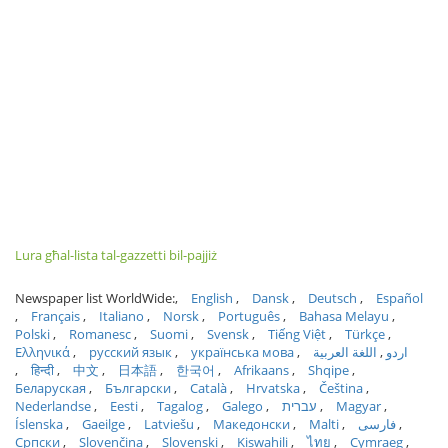
Lura għal-lista tal-gazzetti bil-pajjiż
Newspaper list WorldWide:
English
Dansk
Deutsch
Español
Français
Italiano
Norsk
Português
Bahasa Melayu
Polski
Romanesc
Suomi
Svensk
Tiếng Việt
Türkçe
Ελληνικά
русский язык
українська мова
اللغة العربية
اردو
हिन्दी
中文
日本語
한국어
Afrikaans
Shqipe
Беларуская
Български
Català
Hrvatska
Čeština
Nederlandse
Eesti
Tagalog
Galego
עברית
Magyar
Íslenska
Gaeilge
Latviešu
Македонски
Malti
فارسی
Српски
Slovenčina
Slovenski
Kiswahili
ไทย
Cymraeg