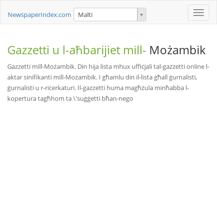
Toggle
NewspaperIndex.com
Malti
naviga
Gazzetti u l-aħbarijiet mill-
Możambik
Gazzetti mill-Możambik. Din hija lista mhux uffiċjali tal-gazzetti online l-
aktar sinifikanti mill-Możambik. I għamlu din il-lista għall ġurnalisti,
ġurnalisti u r-riċerkaturi. Il-gazzetti huma magħżula minħabba l-
kopertura tagħhom ta \'suġġetti bħan-nego