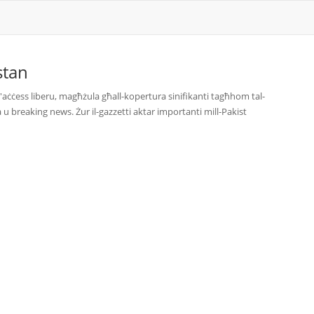
stan
b\'aċċess liberu, magħżula għall-kopertura sinifikanti tagħhom tal-
ika u breaking news. Żur il-gazzetti aktar importanti mill-Pakist