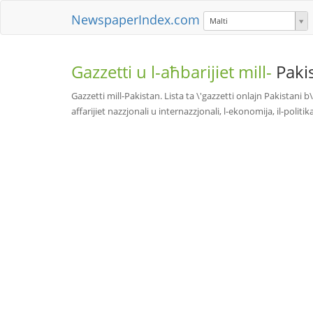
NewspaperIndex.com
Malti
Gazzetti u l-aħbarijiet mill-
Paki
Gazzetti mill-Pakistan. Lista ta \'gazzetti onlajn Pakistani 
affarijiet nazzjonali u internazzjonali, l-ekonomija, il-polit