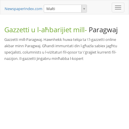
Toggle
NewspaperIndex.com
Malti
naviga
Gazzetti u l-aħbarijiet mill-
Paragwaj
Gazzetti mill-Paragwaj. Hawnhekk huwa telqa ta \'l-gazzetti online
akbar minn Paragwaj. Għandi immuntati din l-għażla sabiex jagħtu
speċjalisti, columnists u l-viżitaturi fil-qosor ta \'ġrajjiet kurrenti fil-
nazzjon. Il-gazzetti jinġabru minħabba l-kopert