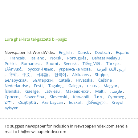
Lura għal-lista tal-gazzetti bil-pajjiż
Newspaper list WorldWide:
English
Dansk
Deutsch
Español
Français
Italiano
Norsk
Português
Bahasa Melayu
Polski
Romanesc
Suomi
Svensk
Tiếng Việt
Türkçe
Ελληνικά
русский язык
українська мова
اللغة العربية
اردو
हिन्दी
中文
日本語
한국어
Afrikaans
Shqipe
Беларуская
Български
Català
Hrvatska
Čeština
Nederlandse
Eesti
Tagalog
Galego
עברית
Magyar
Íslenska
Gaeilge
Latviešu
Македонски
Malti
فارسی
Српски
Slovenčina
Slovenski
Kiswahili
ไทย
Cymraeg
ייִדיש
Հայերեն
Azərbaycan
Euskal
ქართული
Kreyòl
ayisyen
To suggest newspaper for inclusion in NewspaperIndex.com send a
mail to hh@newspaperindex.com