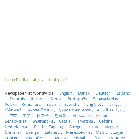
Lura għal-lista tal-gazzetti bil-pajjiż
Newspaper list WorldWide:
English
Dansk
Deutsch
Español
Français
Italiano
Norsk
Português
Bahasa Melayu
Polski
Romanesc
Suomi
Svensk
Tiếng Việt
Türkçe
Ελληνικά
русский язык
українська мова
اللغة العربية
اردو
हिन्दी
中文
日本語
한국어
Afrikaans
Shqipe
Беларуская
Български
Català
Hrvatska
Čeština
Nederlandse
Eesti
Tagalog
Galego
עברית
Magyar
Íslenska
Gaeilge
Latviešu
Македонски
Malti
فارسی
Српски
Slovenčina
Slovenski
Kiswahili
ไทย
Cymraeg