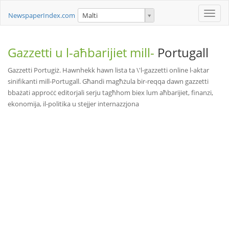
Toggle
NewspaperIndex.com
Malti
naviga
Gazzetti u l-aħbarijiet mill-
Portugall
Gazzetti Portugiż. Hawnhekk hawn lista ta \'l-gazzetti online l-aktar
sinifikanti mill-Portugall. Għandi magħżula bir-reqqa dawn gazzetti
bbażati approċċ editorjali serju tagħhom biex lum aħbarijiet, finanzi,
ekonomija, il-politika u stejjer internazzjona