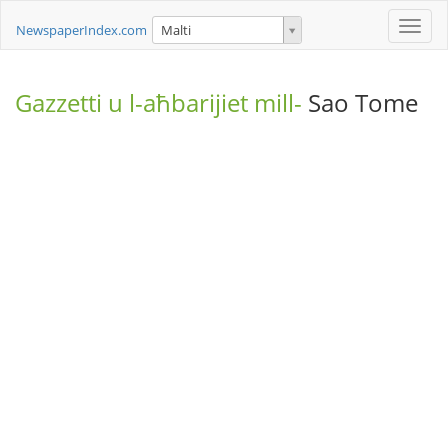
Toggle
NewspaperIndex.com
Malti
naviga
Gazzetti u l-aħbarijiet mill-
Sao Tome