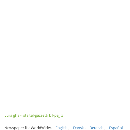
Lura għal-lista tal-gazzetti bil-pajjiż
Newspaper list WorldWide:
English
Dansk
Deutsch
Español