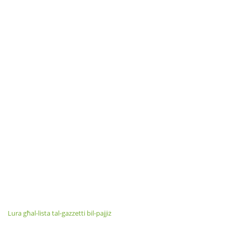
Lura għal-lista tal-gazzetti bil-pajjiż