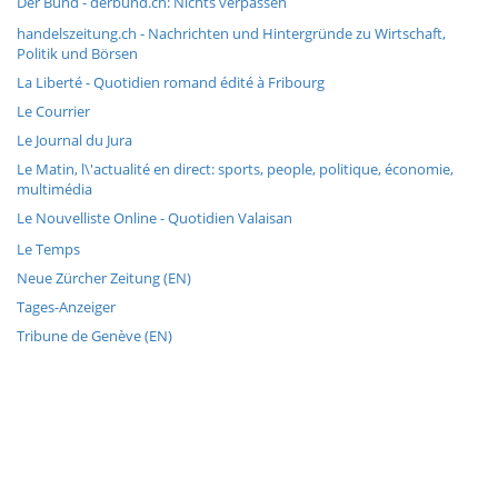
Der Bund - derbund.ch: Nichts verpassen
handelszeitung.ch - Nachrichten und Hintergründe zu Wirtschaft,
Politik und Börsen
La Liberté - Quotidien romand édité à Fribourg
Le Courrier
Le Journal du Jura
Le Matin, l\'actualité en direct: sports, people, politique, économie,
multimédia
Le Nouvelliste Online - Quotidien Valaisan
Le Temps
Neue Zürcher Zeitung (EN)
Tages-Anzeiger
Tribune de Genève (EN)