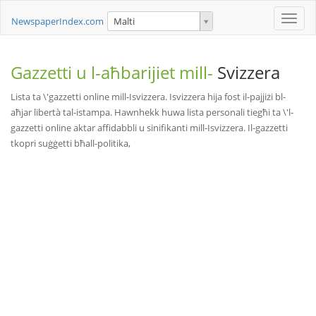
Toggle
NewspaperIndex.com
Malti
naviga
Gazzetti u l-aħbarijiet mill-
Svizzera
Lista ta \'gazzetti online mill-Isvizzera. Isvizzera hija fost il-pajjiżi bl-
aħjar libertà tal-istampa. Hawnhekk huwa lista personali tiegħi ta \'l-
gazzetti online aktar affidabbli u sinifikanti mill-Isvizzera. Il-gazzetti
tkopri suġġetti bħall-politika,