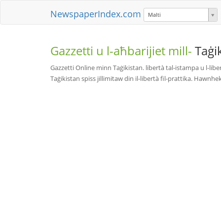
NewspaperIndex.com
Malti
Gazzetti u l-aħbarijiet mill-
Taġi
Gazzetti Online minn Taġikistan. libertà tal-istampa u l-libert
Taġikistan spiss jillimitaw din il-libertà fil-prattika. Hawnhe