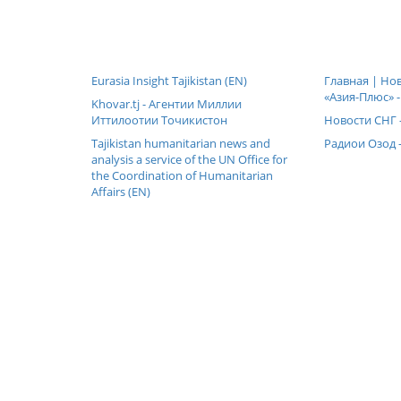
Eurasia Insight Tajikistan (EN)
Главная | Но
«Азия-Плюс» -
Khovar.tj - Агентии Миллии
Иттилоотии Точикистон
Новости СНГ 
Tajikistan humanitarian news and
Радиои Озод -
analysis a service of the UN Office for
the Coordination of Humanitarian
Affairs (EN)