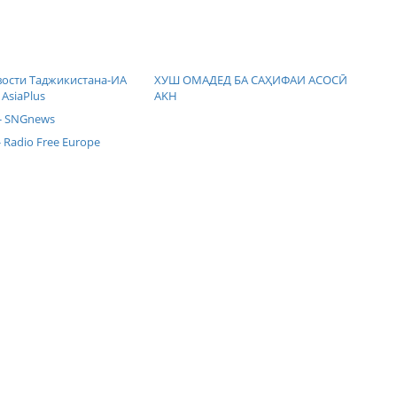
вости Таджикистана-ИА
ХУШ ОМАДЕД БА САҲИФАИ АСОСӢ
 AsiaPlus
AKH
- SNGnews
 Radio Free Europe