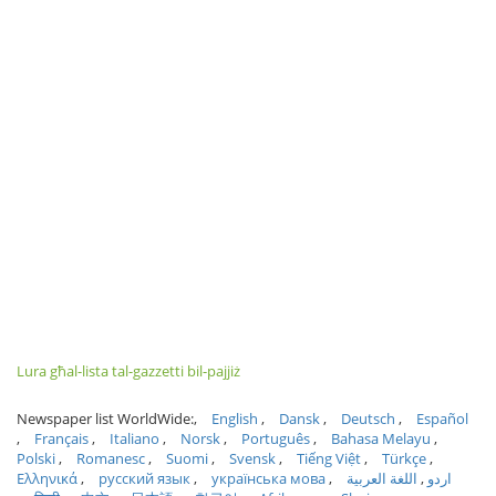
Lura għal-lista tal-gazzetti bil-pajjiż
Newspaper list WorldWide:
English
Dansk
Deutsch
Español
Français
Italiano
Norsk
Português
Bahasa Melayu
Polski
Romanesc
Suomi
Svensk
Tiếng Việt
Türkçe
Ελληνικά
русский язык
українська мова
اللغة العربية
اردو