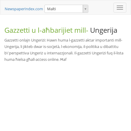
Toggle
NewspaperIndex.com
Malti
naviga
Gazzetti u l-aħbarijiet mill-
Ungerija
Gazzetti onlajn Ungeriżi: Hawn huma l-gazzetti aktar importanti mill-
Ungerija, li jikteb dwar is-soċjetà, l-ekonomija, il-politika u dibattitu
b\'perspettiva Ungeriż u internazzjonali. Il-gazzetti Ungeriżi fuq il-lista
huma ħielsa għall-aċċess online. Ħaf